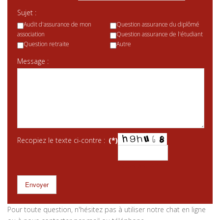
Sujet :
Audit d'assurance de mon
Question assurance du diplômé
association
Question assurance de l'étudiant
Question retraite
Autre
Message :
Recopiez le texte ci-contre :
(*)
Actualisation
Envoyer
Pour toute question, n'hésitez pas à utiliser notre chat en ligne